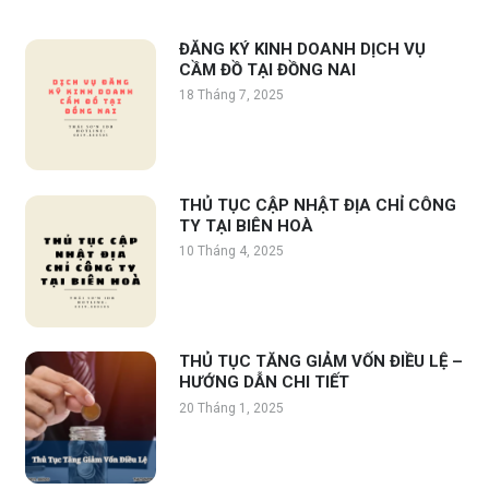
ĐĂNG KÝ KINH DOANH DỊCH VỤ
CẦM ĐỒ TẠI ĐỒNG NAI
18 Tháng 7, 2025
THỦ TỤC CẬP NHẬT ĐỊA CHỈ CÔNG
TY TẠI BIÊN HOÀ
10 Tháng 4, 2025
THỦ TỤC TĂNG GIẢM VỐN ĐIỀU LỆ –
HƯỚNG DẪN CHI TIẾT
20 Tháng 1, 2025