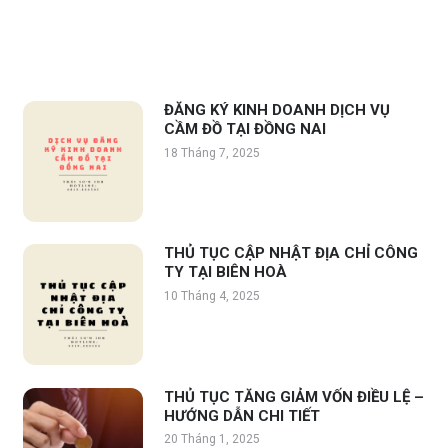
ĐĂNG KÝ KINH DOANH DỊCH VỤ
CẦM ĐỒ TẠI ĐỒNG NAI
18 Tháng 7, 2025
THỦ TỤC CẬP NHẬT ĐỊA CHỈ CÔNG
TY TẠI BIÊN HOÀ
10 Tháng 4, 2025
THỦ TỤC TĂNG GIẢM VỐN ĐIỀU LỆ –
HƯỚNG DẪN CHI TIẾT
20 Tháng 1, 2025