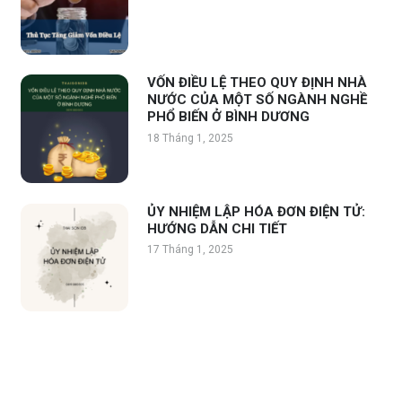
VỐN ĐIỀU LỆ THEO QUY ĐỊNH NHÀ
NƯỚC CỦA MỘT SỐ NGÀNH NGHỀ
PHỔ BIẾN Ở BÌNH DƯƠNG
18 Tháng 1, 2025
ỦY NHIỆM LẬP HÓA ĐƠN ĐIỆN TỬ:
HƯỚNG DẪN CHI TIẾT
17 Tháng 1, 2025