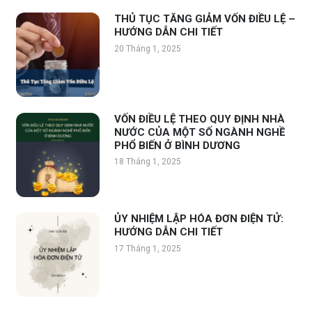
THỦ TỤC TĂNG GIẢM VỐN ĐIỀU LỆ –
HƯỚNG DẪN CHI TIẾT
20 Tháng 1, 2025
VỐN ĐIỀU LỆ THEO QUY ĐỊNH NHÀ
NƯỚC CỦA MỘT SỐ NGÀNH NGHỀ
PHỔ BIẾN Ở BÌNH DƯƠNG
18 Tháng 1, 2025
ỦY NHIỆM LẬP HÓA ĐƠN ĐIỆN TỬ:
HƯỚNG DẪN CHI TIẾT
17 Tháng 1, 2025