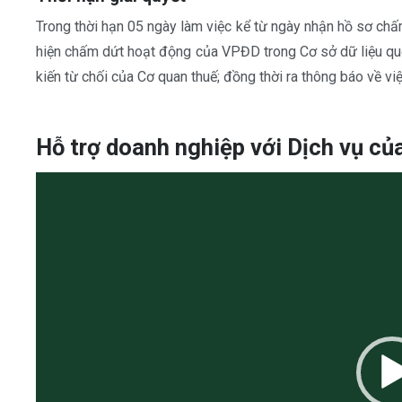
Trong thời hạn 05 ngày làm việc kể từ ngày nhận hồ sơ c
hiện chấm dứt hoạt động của VPĐD trong Cơ sở dữ liệu qu
kiến từ chối của Cơ quan thuế; đồng thời ra thông báo về v
Hỗ trợ doanh nghiệp với Dịch vụ củ
Trình
chơi
Video