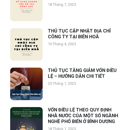
18 Tháng 7, 2025
THỦ TỤC CẬP NHẬT ĐỊA CHỈ
CÔNG TY TẠI BIÊN HOÀ
10 Tháng 4, 2025
THỦ TỤC TĂNG GIẢM VỐN ĐIỀU
LỆ – HƯỚNG DẪN CHI TIẾT
20 Tháng 1, 2025
VỐN ĐIỀU LỆ THEO QUY ĐỊNH
NHÀ NƯỚC CỦA MỘT SỐ NGÀNH
NGHỀ PHỔ BIẾN Ở BÌNH DƯƠNG
18 Tháng 1, 2025