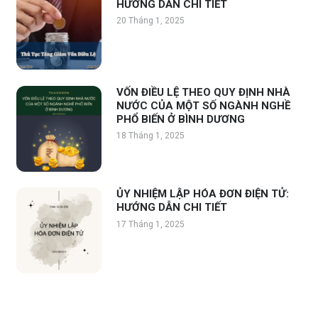
HƯỚNG DẪN CHI TIẾT
20 Tháng 1, 2025
VỐN ĐIỀU LỆ THEO QUY ĐỊNH NHÀ
NƯỚC CỦA MỘT SỐ NGÀNH NGHỀ
PHỔ BIẾN Ở BÌNH DƯƠNG
18 Tháng 1, 2025
ỦY NHIỆM LẬP HÓA ĐƠN ĐIỆN TỬ:
HƯỚNG DẪN CHI TIẾT
17 Tháng 1, 2025