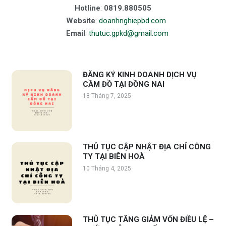
Hotline
:
0819.880505
Website
:
doanhnghiepbd.com
Email
:
thutuc.gpkd@gmail.com
ĐĂNG KÝ KINH DOANH DỊCH VỤ
CẦM ĐỒ TẠI ĐỒNG NAI
18 Tháng 7, 2025
THỦ TỤC CẬP NHẬT ĐỊA CHỈ CÔNG
TY TẠI BIÊN HOÀ
10 Tháng 4, 2025
THỦ TỤC TĂNG GIẢM VỐN ĐIỀU LỆ –