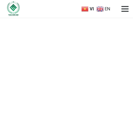
VI
EN