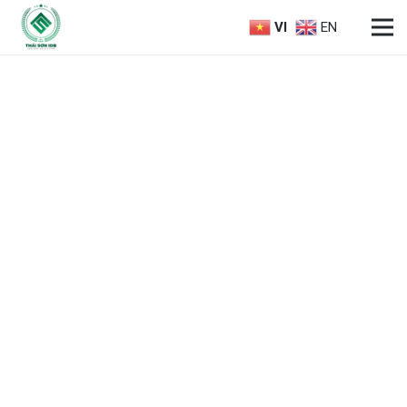
VI
EN