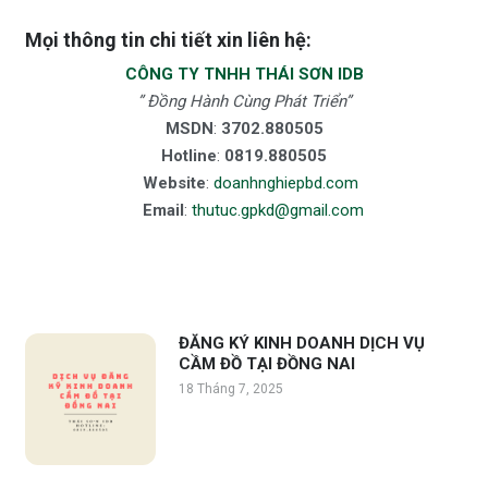
Mọi thông tin chi tiết xin liên hệ:
CÔNG TY TNHH THÁI SƠN IDB
” Đồng Hành Cùng Phát Triển”
MSDN
:
3702.880505
Hotline
:
0819.880505
Website
:
doanhnghiepbd.com
Email
:
thutuc.gpkd@gmail.com
ĐĂNG KÝ KINH DOANH DỊCH VỤ
CẦM ĐỒ TẠI ĐỒNG NAI
18 Tháng 7, 2025