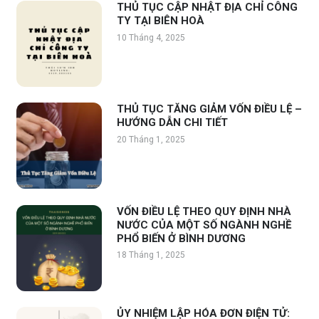
THỦ TỤC CẬP NHẬT ĐỊA CHỈ CÔNG
TY TẠI BIÊN HOÀ
10 Tháng 4, 2025
THỦ TỤC TĂNG GIẢM VỐN ĐIỀU LỆ –
HƯỚNG DẪN CHI TIẾT
20 Tháng 1, 2025
VỐN ĐIỀU LỆ THEO QUY ĐỊNH NHÀ
NƯỚC CỦA MỘT SỐ NGÀNH NGHỀ
PHỔ BIẾN Ở BÌNH DƯƠNG
18 Tháng 1, 2025
ỦY NHIỆM LẬP HÓA ĐƠN ĐIỆN TỬ: