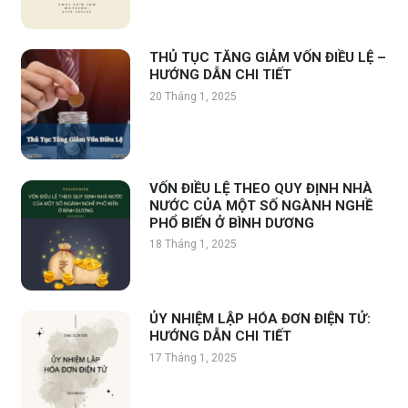
THỦ TỤC TĂNG GIẢM VỐN ĐIỀU LỆ –
HƯỚNG DẪN CHI TIẾT
20 Tháng 1, 2025
VỐN ĐIỀU LỆ THEO QUY ĐỊNH NHÀ
NƯỚC CỦA MỘT SỐ NGÀNH NGHỀ
PHỔ BIẾN Ở BÌNH DƯƠNG
18 Tháng 1, 2025
ỦY NHIỆM LẬP HÓA ĐƠN ĐIỆN TỬ:
HƯỚNG DẪN CHI TIẾT
17 Tháng 1, 2025