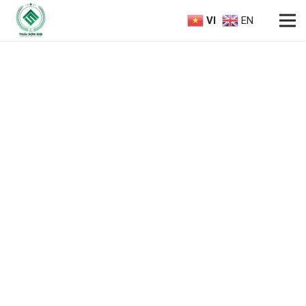
VI
EN