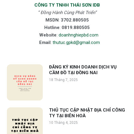
CÔNG TY TNHH THÁI SƠN IDB
” Đồng Hành Cùng Phát Triển”
MSDN
:
3702.880505
Hotline
:
0819.880505
Website
:
doanhnghiepbd.com
Email
:
thutuc.gpkd@gmail.com
ĐĂNG KÝ KINH DOANH DỊCH VỤ
CẦM ĐỒ TẠI ĐỒNG NAI
18 Tháng 7, 2025
THỦ TỤC CẬP NHẬT ĐỊA CHỈ CÔNG
TY TẠI BIÊN HOÀ
10 Tháng 4, 2025