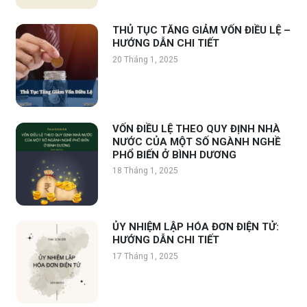
THỦ TỤC TĂNG GIẢM VỐN ĐIỀU LỆ –
HƯỚNG DẪN CHI TIẾT
20 Tháng 1, 2025
VỐN ĐIỀU LỆ THEO QUY ĐỊNH NHÀ
NƯỚC CỦA MỘT SỐ NGÀNH NGHỀ
PHỔ BIẾN Ở BÌNH DƯƠNG
18 Tháng 1, 2025
ỦY NHIỆM LẬP HÓA ĐƠN ĐIỆN TỬ:
HƯỚNG DẪN CHI TIẾT
17 Tháng 1, 2025