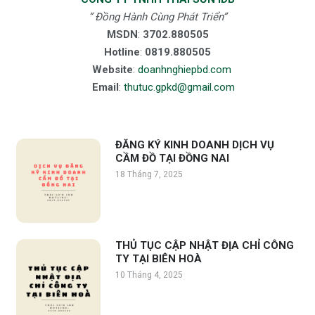
” Đồng Hành Cùng Phát Triển”
MSDN
:
3702.880505
Hotline
:
0819.880505
Website
:
doanhnghiepbd.com
Email
:
thutuc.gpkd@gmail.com
ĐĂNG KÝ KINH DOANH DỊCH VỤ
CẦM ĐỒ TẠI ĐỒNG NAI
18 Tháng 7, 2025
THỦ TỤC CẬP NHẬT ĐỊA CHỈ CÔNG
TY TẠI BIÊN HOÀ
10 Tháng 4, 2025