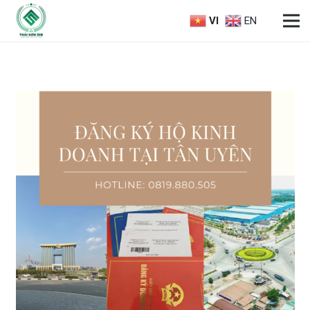
VI
EN