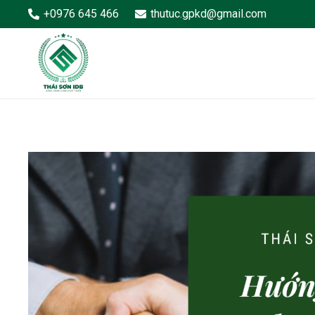
+0976 645 466
thutuc.gpkd@gmail.com