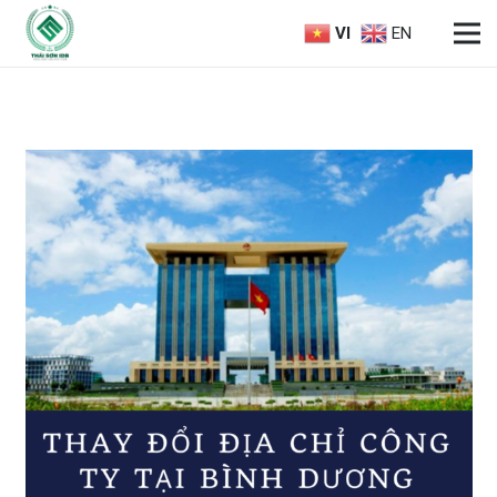
VI
EN