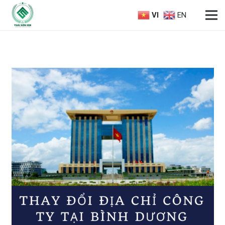
VI
EN