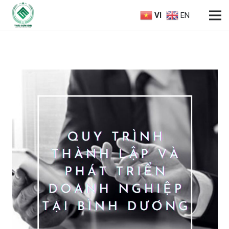
VI
EN