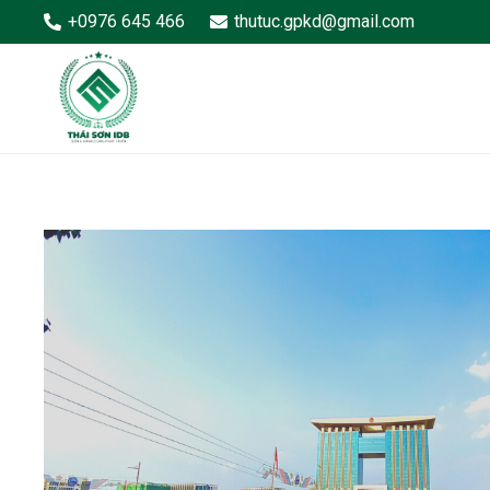
+0976 645 466
thutuc.gpkd@gmail.com