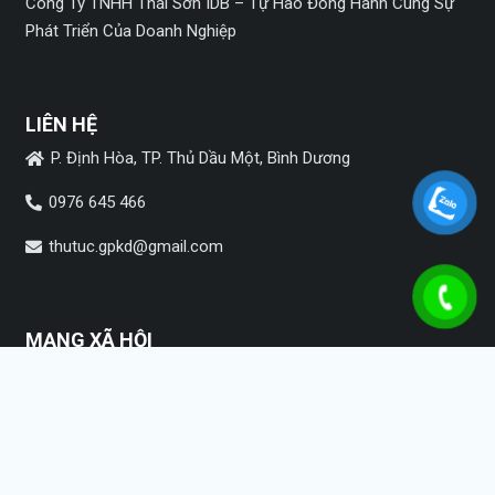
Công Ty TNHH Thái Sơn IDB – Tự Hào Đồng Hành Cùng Sự
Phát Triển Của Doanh Nghiệp
LIÊN HỆ
P. Định Hòa, TP. Thủ Dầu Một, Bình Dương
0976 645 466
thutuc.gpkd@gmail.com
MẠNG XÃ HỘI