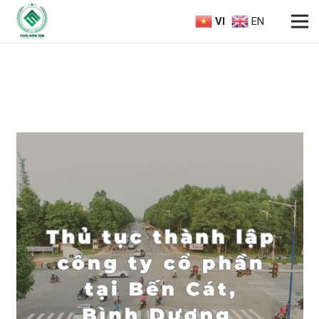
VI
EN