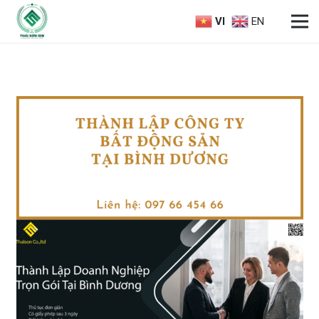
VI
EN