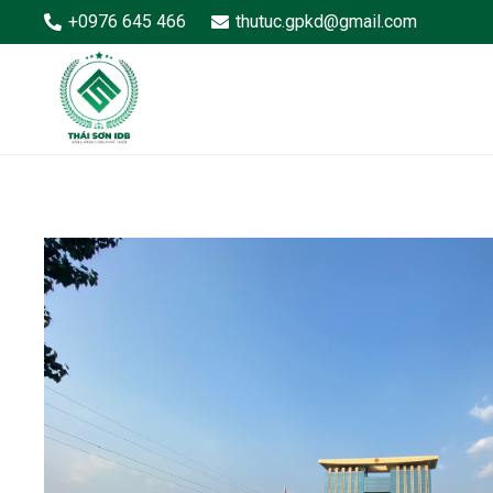
+0976 645 466
thutuc.gpkd@gmail.com