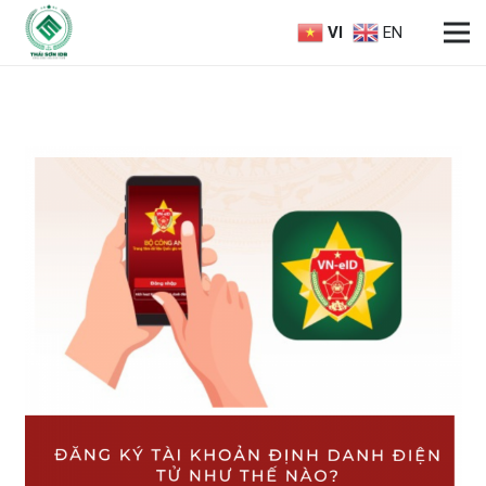
VI
EN