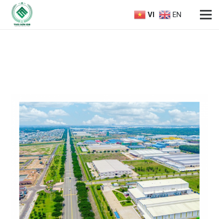
VI
EN