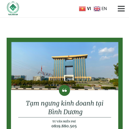
VI
EN