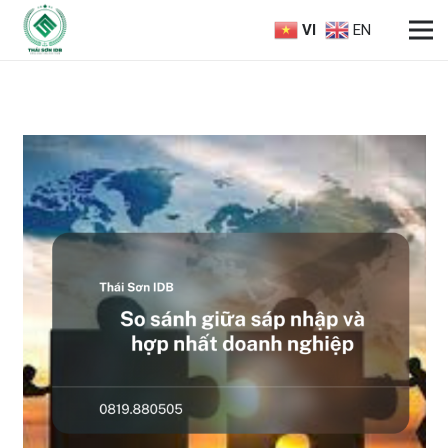
VI
EN