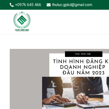
+0976 645 466
thutuc.gpkd@gmail.com