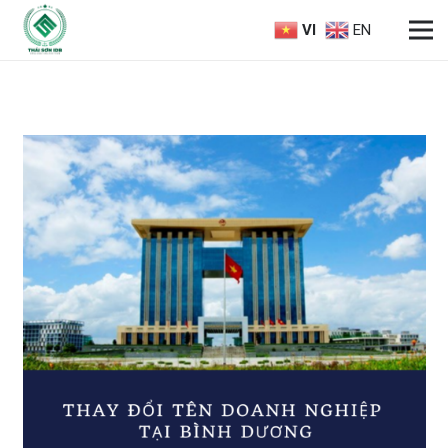
VI
EN