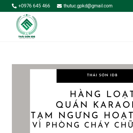
+0976 645 466
thutuc.gpkd@gmail.com