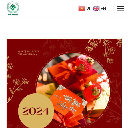
VI
EN