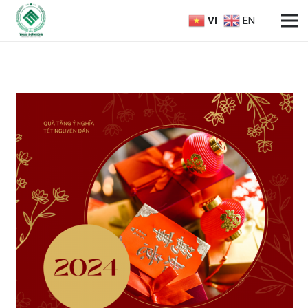
VI
EN