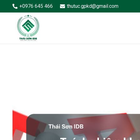
+0976 645 466
thutuc.gpkd@gmail.com