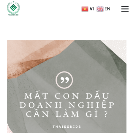
VI
EN