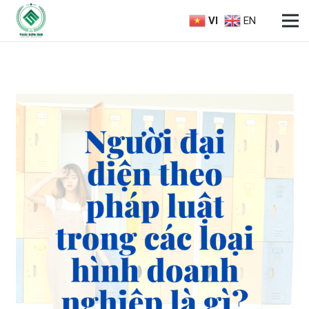
VI
EN