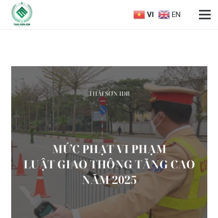
VI
EN