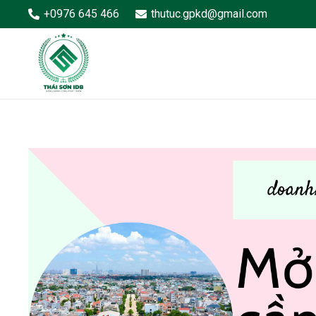
+0976 645 466
thutuc.gpkd@gmail.com