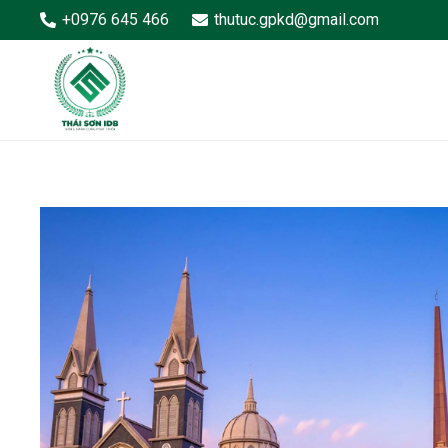
+0976 645 466
thutuc.gpkd@gmail.com