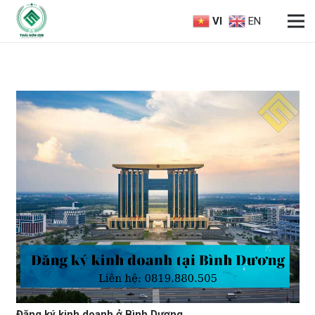
VI
EN
Đăng ký kinh doanh ở Bình Dương