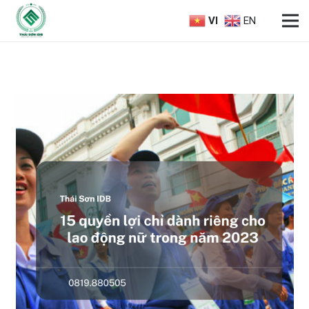
VI
EN