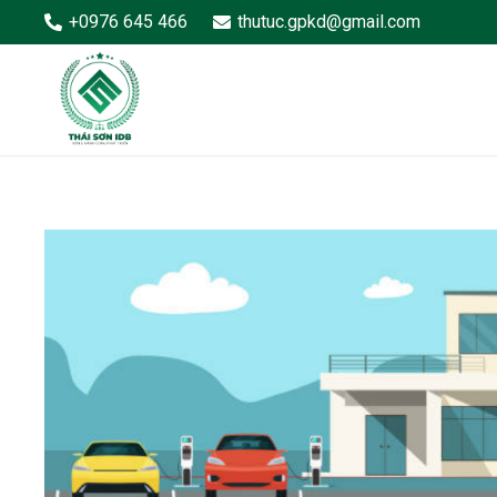
+0976 645 466
thutuc.gpkd@gmail.com