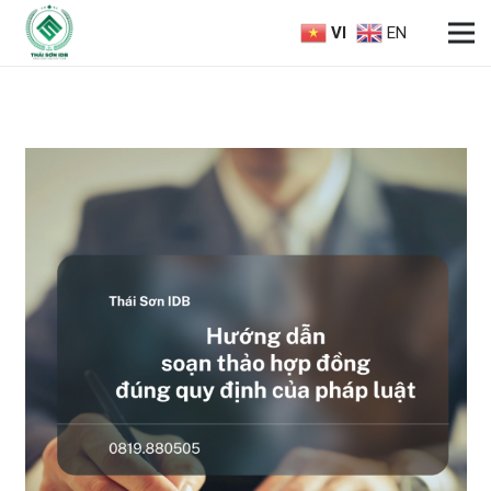
VI
EN