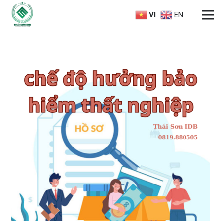
VI
EN