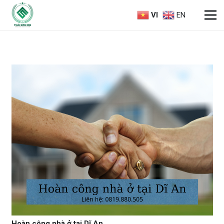
VI
EN
Hoàn công nhà ở tại Dĩ An