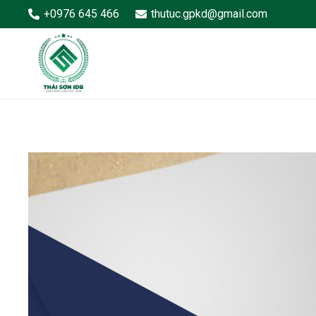
+0976 645 466
thutuc.gpkd@gmail.com