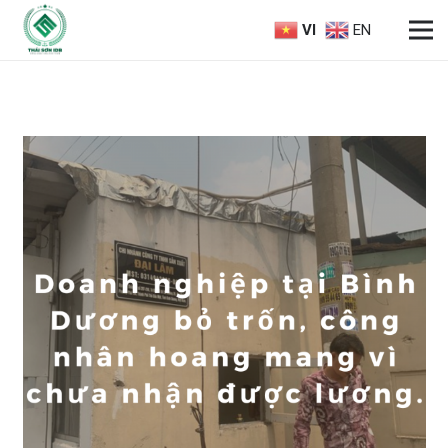
VI
EN