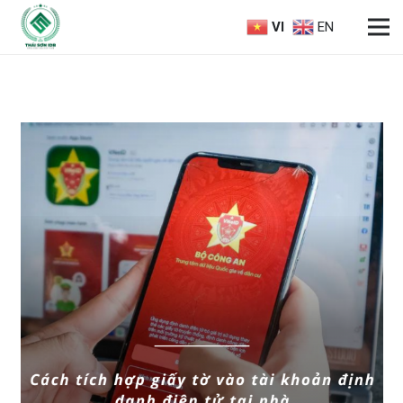
VI
EN