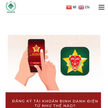
VI
EN