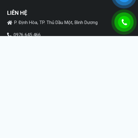
LIÊN HỆ
P. Định Hòa, TP. Thủ Dầu Một, Bình Dương
0976 645 466
thutuc.gpkd@gmail.com
MẠNG XÃ HỘI
Copyright ©2022
HPSVietnam