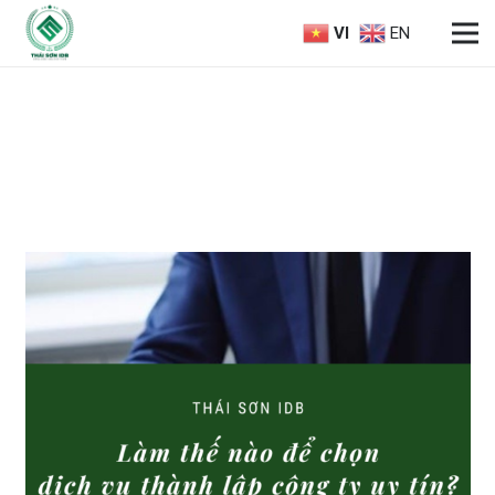
VI
EN