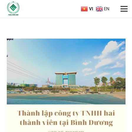
VI
EN