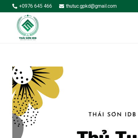
+0976 645 466
thutuc.gpkd@gmail.com