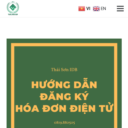
VI
EN