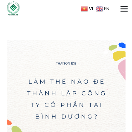
VI
EN