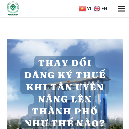
VI
EN