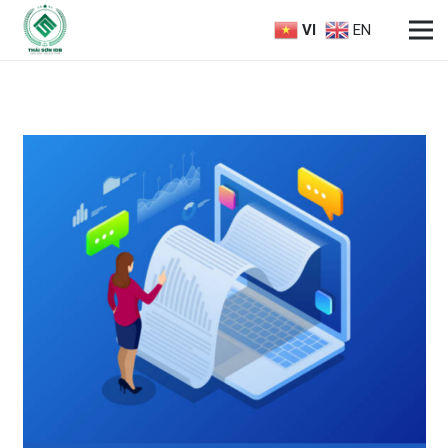
VI
EN